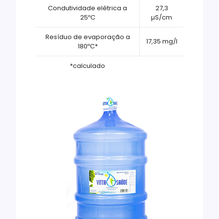
Condutividade elétrica a
27,3
25ºC
µS/cm
Resíduo de evaporação a
17,35 mg/l
180ºC*
*calculado