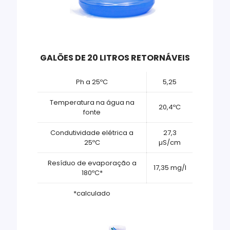
GALÕES DE 20 LITROS RETORNÁVEIS
Ph a 25ºC
5,25
Temperatura na água na
20,4ºC
fonte
Condutividade elétrica a
27,3
25ºC
µS/cm
Resíduo de evaporação a
17,35 mg/l
180ºC*
*calculado