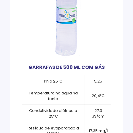
GARRAFAS DE 500 ML COM GÁS
Ph a 25ºC
5,25
Temperatura na água na
20,4ºC
fonte
Condutividade elétrica a
27,3
25ºC
µS/cm
Resíduo de evaporação a
17,35 mg/l