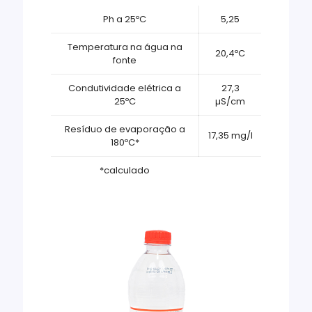
Ph a 25ºC
5,25
Temperatura na água na
20,4ºC
fonte
Condutividade elétrica a
27,3
25ºC
µS/cm
Resíduo de evaporação a
17,35 mg/l
180ºC*
*calculado