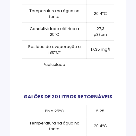
Temperatura na água na
20,4ºC
fonte
Condutividade elétrica a
27,3
25ºC
µS/cm
Resíduo de evaporação a
17,35 mg/l
180ºC*
*calculado
GALÕES DE 20 LITROS RETORNÁVEIS
Ph a 25ºC
5,25
Temperatura na água na
20,4ºC
fonte