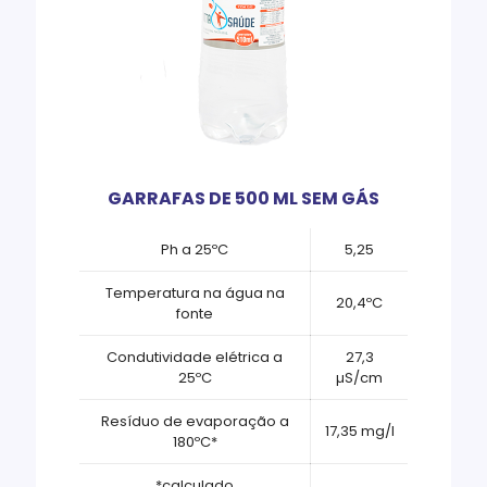
GARRAFAS DE 500 ML SEM GÁS
Ph a 25ºC
5,25
Temperatura na água na
20,4ºC
fonte
Condutividade elétrica a
27,3
25ºC
µS/cm
Resíduo de evaporação a
17,35 mg/l
180ºC*
*calculado